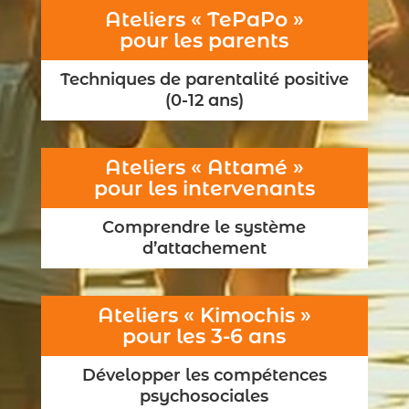
Ateliers « TePaPo »
pour les parents
Techniques de parentalité positive
(0-12 ans)
Ateliers « Attamé »
pour les intervenants
Comprendre le système
d’attachement
Ateliers « Kimochis »
pour les 3-6 ans
Développer les compétences
psychosociales